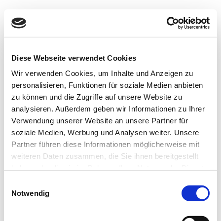
Keine Ergebnisse gefunden
Die angefragte Seite konnte nicht gefunden werden.
Verfeinern Sie Ihre Suche oder verwenden Sie die
Diese Webseite verwendet Cookies
Navigation oben, um den Beitrag zu finden.
Wir verwenden Cookies, um Inhalte und Anzeigen zu
personalisieren, Funktionen für soziale Medien anbieten
zu können und die Zugriffe auf unsere Website zu
analysieren. Außerdem geben wir Informationen zu Ihrer
HÄNDLER FINDEN
IMPRESSUM
DATENSCHUTZ
Verwendung unserer Website an unsere Partner für
KONTAKT
COOKIE-INFO
soziale Medien, Werbung und Analysen weiter. Unsere
Partner führen diese Informationen möglicherweise mit
weiteren Daten zusammen, die Sie ihnen bereitgestellt
haben oder die sie im Rahmen Ihrer Nutzung der Dienste
gesammelt haben.
Einwilligungsauswahl
Notwendig